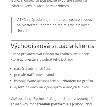
jadro. K dispozícii boli bežné exportné súbory a
výborná komunikácia so zákazníkom.
V TKD sa špecializujeme na realizáciu e-shopov
na platforme Shoptet, najmä migrácie z iných
riešení.
Východisková situácia klienta
Klient prevádzkoval e-shop na krabicovom riešení,
ktoré už prestávalo spĺňať jeho potreby:
náročná administrácia
pomalé načítanie stránok
komplikované aktualizácie aj vzhľadom na grafiku
vysoké náklady na vývoj úprav a nových funkcií
Cieľ bol daný: Zachovať dizajn e-shopu, „nepomýliť“
zákazníkov, mať
stabilnú platformu
, s jednoduchou