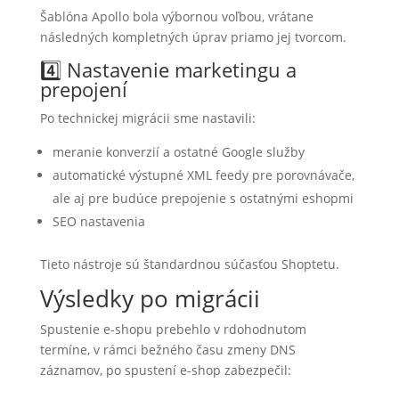
Šablóna Apollo bola výbornou voľbou, vrátane
následných kompletných úprav priamo jej tvorcom.
4️⃣ Nastavenie marketingu a
prepojení
Po technickej migrácii sme nastavili:
meranie konverzií a ostatné Google služby
automatické výstupné XML feedy pre porovnávače,
ale aj pre budúce prepojenie s ostatnými eshopmi
SEO nastavenia
Tieto nástroje sú štandardnou súčasťou Shoptetu.
Výsledky po migrácii
Spustenie e-shopu prebehlo v rdohodnutom
termíne, v rámci bežného času zmeny DNS
záznamov, po spustení e-shop zabezpečil: