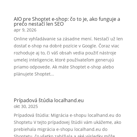
AIO pre Shoptet e-shop: čo to je, ako funguje a
prečo nestačí len SEO
apr 9, 2026
Online vyhľadávanie sa zásadne mení. Nestačí už len
dostať e-shop na dobré pozície v Google. Čoraz viac
rozhoduje aj to, či váš obsah vedia použiť nástroje
umelej inteligencie, ktoré používateľom generujú
priamo odpovede. Ak máte Shoptet e-shop alebo
plánujete Shoptet...
Prípadová štúdia localhand.eu
okt 30, 2025
Prípadová štúdia: Migrácia e-shopu localhand.eu do
Shoptetu V tejto prípadovej štúdii vám ukážeme, ako
prebiehala migrácia e-shopu localhand.eu do
Shoptetu, čo všetko zahŕňala a aké výsledky môže